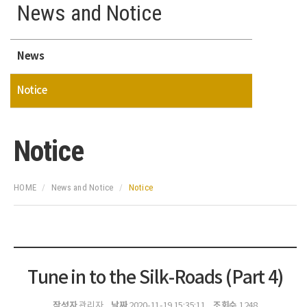
News and Notice
News
Notice
Notice
HOME
News and Notice
Notice
Tune in to the Silk-Roads (Part 4)
작성자
날짜
조회수
관리자
2020-11-19 15:35:11
1248